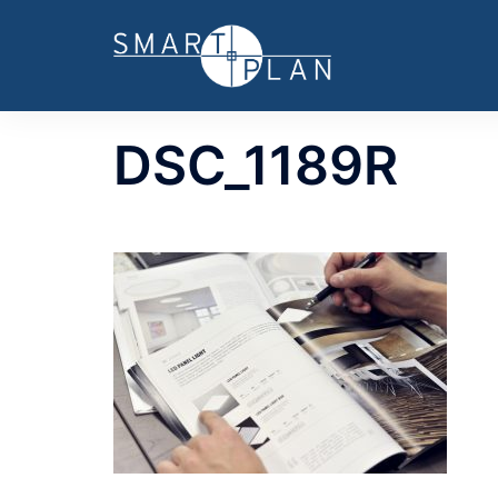
Hoppa
till
innehåll
DSC_1189R