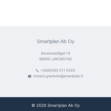
Smartplan Ab Oy
Korsmosståget 14
68600 JAKOBSTAD
+358(0)50 511 5593
richard.granholm@smartplan.fi
© 2026 Smartplan Ab Oy