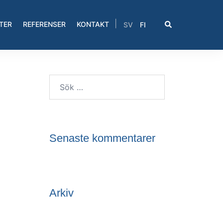
|
Sök
TER
REFERENSER
KONTAKT
SV
FI
Sök
efter:
Senaste kommentarer
Arkiv