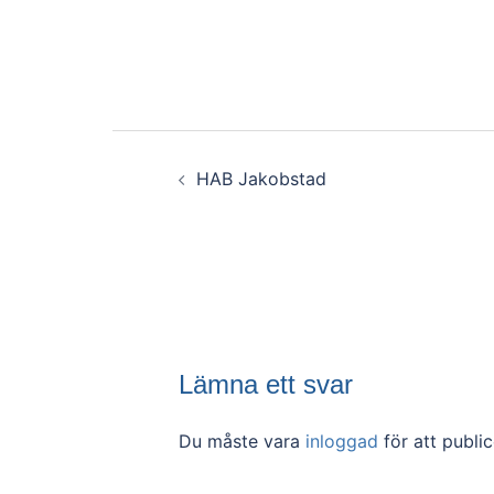
Inläggsnavigerin
HAB Jakobstad
Lämna ett svar
Du måste vara
inloggad
för att publi