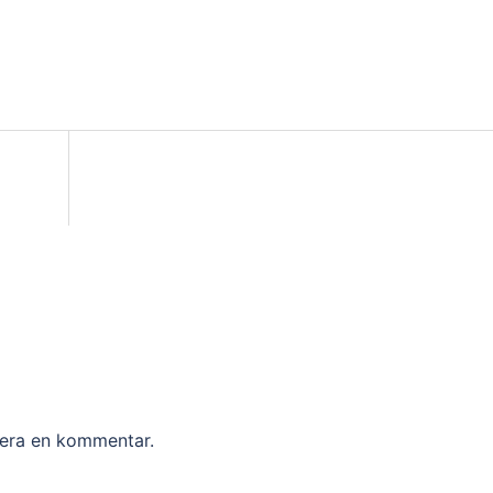
g
cera en kommentar.